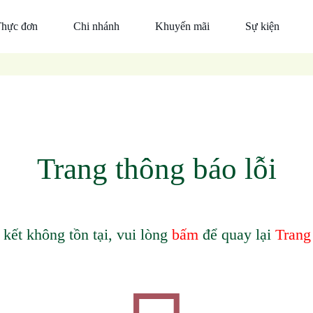
hực đơn
Chi nhánh
Khuyến mãi
Sự kiện
Đỉnh
Đà
Tin
cao
Nẵng
công ty
món
Hồ
Thiện
ngon
Chí
nguyện
Ẩm
Minh
Ẩm
Thực
Trang thông báo lỗi
Thực
Trần
Trần
Thức
uống
 kết không tồn tại, vui lòng
bấm
để quay lại
Trang
Mắm
nêm
cá
thu
Trần