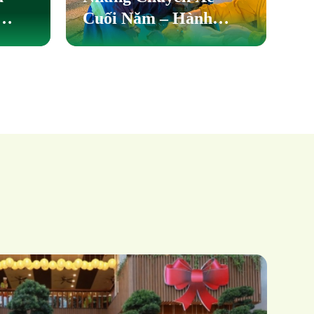
Cuối Năm – Hành
Phát
Trình Sưởi Ấm Yêu
ực
Thương Của Gia Đình
Ẩm Thực Trần