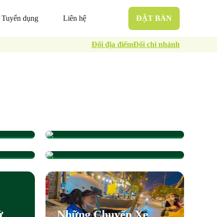
Tuyển dụng
Liên hệ
ĐẶT BÀN
Đổi địa điểm
Đổi chi nhánh
Ẩm Thực Trần tiếp nối
hành trình thiện
ếp
Thiện Nguyện Ẩm
 tại
nguyện tại Bệnh viện
ẻ
Thực Trần Và Những
ộc
Phụ sản – Nhi Đà Nẵng
êu
Câu Chuyện Trong
Đêm
ứ
Những Chuyến Xe