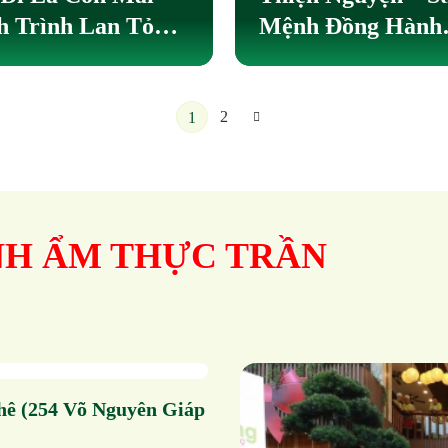
 Trình Lan Tỏa
Mệnh Đồng Hành
Rượu
 Thương Của Ẩm
Trên Hành Trình 
Sâm
c Trần
Triển Của Ẩm Th
Trần
2
1
NH ẨM THỰC TRẦN
hê (254 Võ Nguyên Giáp