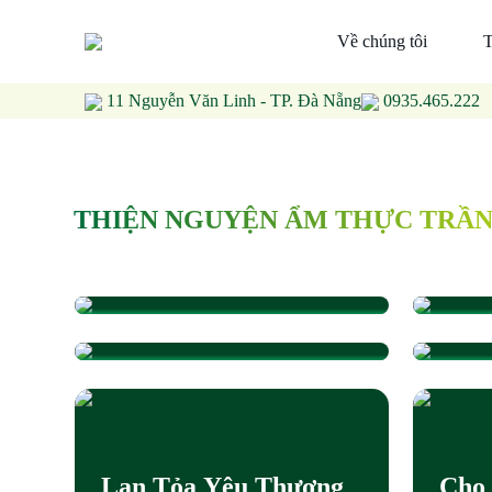
Về chúng tôi
T
11 Nguyễn Văn Linh - TP. Đà Nẵng
0935.465.222
THIỆN NGUYỆN ẨM THỰC TRẦ
ẨM THỰC TRẦN –
ẤM 
VIẾT TIẾP CÂU
ẨM 
Trao Gửi Hơi Ấm Mùa
Sẻ C
CHUYỆN “MANG
LAN
Đông – Ẩm Thực Trần
Tốt 
YÊU THƯƠNG VỀ
THƯ
Đồng Hành Cùng Bệnh
Mện
XÓM LÀNG” XUÂN
CON
Nhân Những Ngày Trở
Thi
2026
Lạnh
Thự
Lan Tỏa Yêu Thương
Cho 