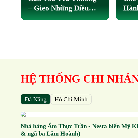
– Gieo Những Điều
Hành
Tốt Đẹp Cho Cuộc
Yêu
Sống
Thự
HỆ THỐNG CHI NHÁ
Đà Nẵng
Hồ Chí Minh
Nhà hàng Ẩm Thực Trần - Nesta biển Mỹ K
& ngã ba Lâm Hoành)