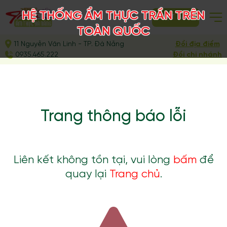
HỆ THỐNG ẨM THỰC TRẦN TRÊN
ĐẶT BÀN
TOÀN QUỐC
11 Nguyễn Văn Linh - TP. Đà Nẵng
Đổi địa điểm
0935.465.222
Đổi chi nhánh
Trang thông báo lỗi
Liên kết không tồn tại, vui lòng
bấm
để
quay lại
Trang chủ
.