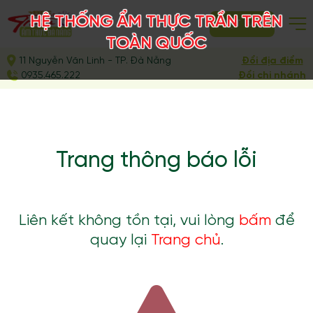
HỆ THỐNG ẨM THỰC TRẦN TRÊN
ĐẶT BÀN
TOÀN QUỐC
11 Nguyễn Văn Linh - TP. Đà Nẵng
Đổi địa điểm
0935.465.222
Đổi chi nhánh
Trang thông báo lỗi
Liên kết không tồn tại, vui lòng
bấm
để
quay lại
Trang chủ
.