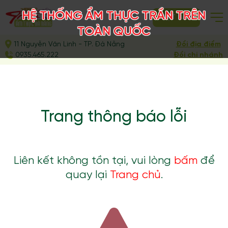
HỆ THỐNG ẨM THỰC TRẦN TRÊN
ĐẶT BÀN
TOÀN QUỐC
11 Nguyễn Văn Linh - TP. Đà Nẵng
Đổi địa điểm
0935.465.222
Đổi chi nhánh
Trang thông báo lỗi
Liên kết không tồn tại, vui lòng
bấm
để
quay lại
Trang chủ
.