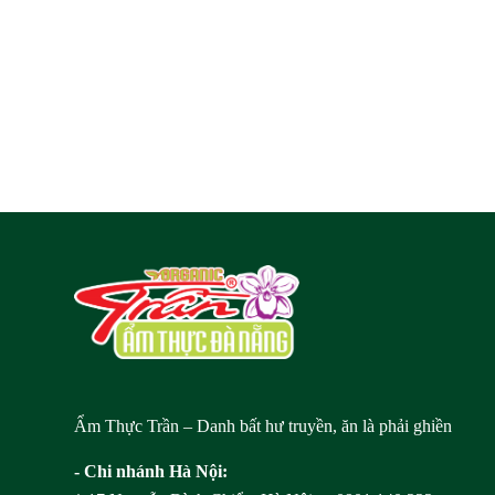
Ẩm Thực Trần – Danh bất hư truyền, ăn là phải ghiền
- Chi nhánh Hà Nội: