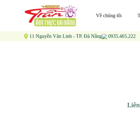
Về chúng tôi
T
11 Nguyễn Văn Linh - TP. Đà Nẵng
0935.465.222
Liên