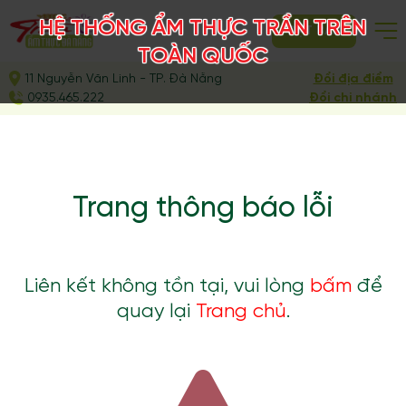
HỆ THỐNG ẨM THỰC TRẦN TRÊN
ĐẶT BÀN
TOÀN QUỐC
11 Nguyễn Văn Linh - TP. Đà Nẵng
Đổi địa điểm
0935.465.222
Đổi chi nhánh
Trang thông báo lỗi
Liên kết không tồn tại, vui lòng
bấm
để
quay lại
Trang chủ
.