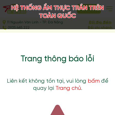
HỆ THỐNG ẨM THỰC TRẦN TRÊN
ĐẶT BÀN
TOÀN QUỐC
11 Nguyễn Văn Linh - TP. Đà Nẵng
Đổi địa điểm
0935.465.222
Đổi chi nhánh
Trang thông báo lỗi
Liên kết không tồn tại, vui lòng
bấm
để
quay lại
Trang chủ
.