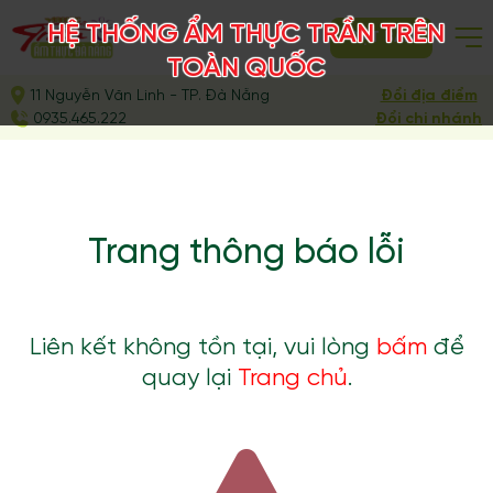
HỆ THỐNG ẨM THỰC TRẦN TRÊN
ĐẶT BÀN
TOÀN QUỐC
11 Nguyễn Văn Linh - TP. Đà Nẵng
Đổi địa điểm
0935.465.222
Đổi chi nhánh
Trang thông báo lỗi
Liên kết không tồn tại, vui lòng
bấm
để
quay lại
Trang chủ
.