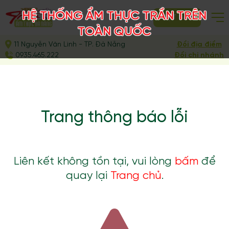
HỆ THỐNG ẨM THỰC TRẦN TRÊN
ĐẶT BÀN
TOÀN QUỐC
11 Nguyễn Văn Linh - TP. Đà Nẵng
Đổi địa điểm
0935.465.222
Đổi chi nhánh
Trang thông báo lỗi
Liên kết không tồn tại, vui lòng
bấm
để
quay lại
Trang chủ
.