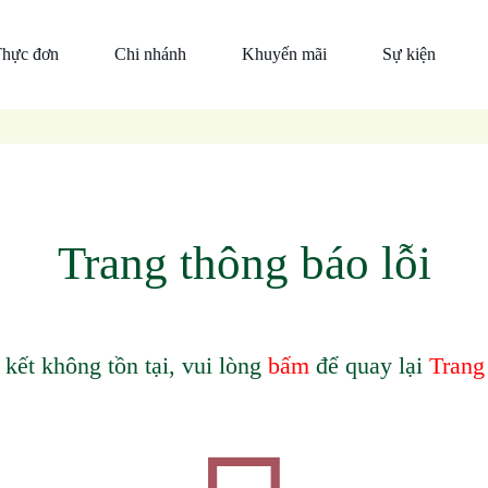
hực đơn
Chi nhánh
Khuyến mãi
Sự kiện
Đỉnh
Đà
Tin
cao
Nẵng
công ty
món
Hồ
Thiện
ngon
Chí
nguyện
Ẩm
Minh
Ẩm
Thực
Trang thông báo lỗi
Thực
Trần
Trần
Thức
uống
 kết không tồn tại, vui lòng
bấm
để quay lại
Trang
Mắm
nêm
cá
thu