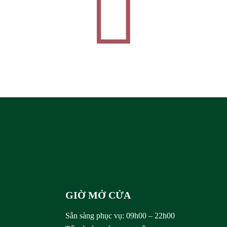
Trần
Rượu
Sâm
GIỜ MỞ CỬA
Sẵn sàng phục vụ:
09h00 – 22h00