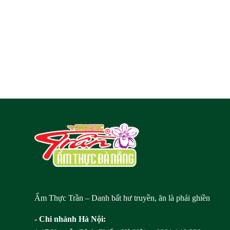
Ẩm Thực Trần – Danh bất hư truyền, ăn là phải ghiền
- Chi nhánh Hà Nội: