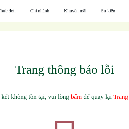
hực đơn
Chi nhánh
Khuyến mãi
Sự kiện
Đỉnh
Đà
Tin
cao
Nẵng
công ty
món
Hồ
Thiện
ngon
Chí
nguyện
Ẩm
Minh
Ẩm
Thực
Trang thông báo lỗi
Thực
Trần
Trần
Thức
uống
 kết không tồn tại, vui lòng
bấm
để quay lại
Trang
Mắm
nêm
cá
thu
Trần