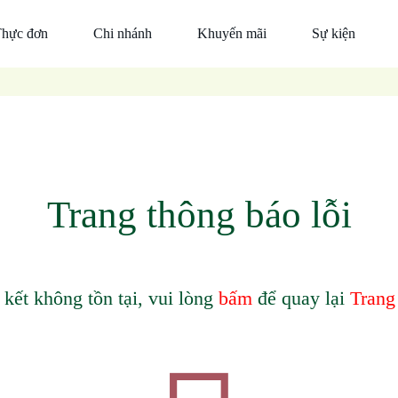
hực đơn
Chi nhánh
Khuyến mãi
Sự kiện
Đỉnh
Đà
Tin
cao
Nẵng
công ty
món
Hồ
Thiện
ngon
Chí
nguyện
Ẩm
Minh
Ẩm
Thực
Trang thông báo lỗi
Thực
Trần
Trần
Thức
uống
 kết không tồn tại, vui lòng
bấm
để quay lại
Trang
Mắm
nêm
cá
thu
Trần