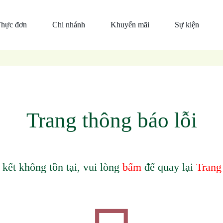
hực đơn
Chi nhánh
Khuyến mãi
Sự kiện
Đỉnh
Đà
Tin
cao
Nẵng
công ty
món
Hồ
Thiện
ngon
Chí
nguyện
Ẩm
Minh
Ẩm
Thực
Trang thông báo lỗi
Thực
Trần
Trần
Thức
uống
 kết không tồn tại, vui lòng
bấm
để quay lại
Trang
Mắm
nêm
cá
thu