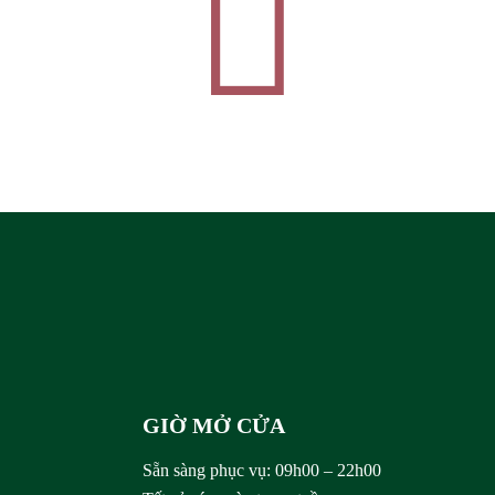
Trần
Rượu
Sâm
GIỜ MỞ CỬA
Sẵn sàng phục vụ:
09h00 – 22h00