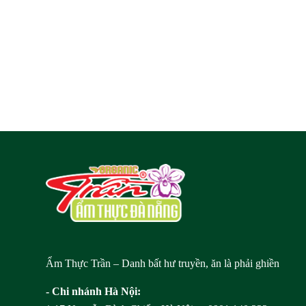
Ẩm Thực Trần – Danh bất hư truyền, ăn là phải ghiền
- Chi nhánh Hà Nội: