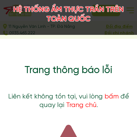
HỆ THỐNG ẨM THỰC TRẦN TRÊN
ĐẶT BÀN
TOÀN QUỐC
11 Nguyễn Văn Linh - TP. Đà Nẵng
Đổi địa điểm
0935.465.222
Đổi chi nhánh
Trang thông báo lỗi
Liên kết không tồn tại, vui lòng
bấm
để
quay lại
Trang chủ
.