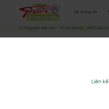
Về chúng tôi
11 Nguyễn Văn Linh - TP. Đà Nẵng
0935.465.22
Liên kế