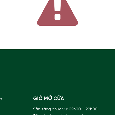
Trần
Rượu
Sâm
GIỜ MỞ CỬA
ền
Sẵn sàng phục vụ:
09h00 – 22h00