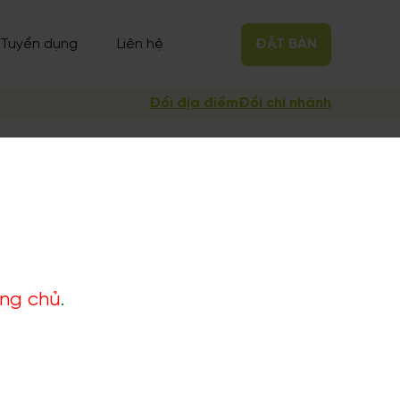
Tuyển dụng
Liên hệ
ĐẶT BÀN
Đổi địa điểm
Đổi chi nhánh
ang chủ
.