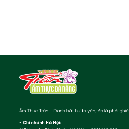
Ẩm Thực Trần – Danh bất hư truyền, ăn là phải ghi
- Chi nhánh Hà Nội: