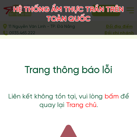
HỆ THỐNG ẨM THỰC TRẦN TRÊN
ĐẶT BÀN
TOÀN QUỐC
11 Nguyễn Văn Linh - TP. Đà Nẵng
Đổi địa điểm
0935.465.222
Đổi chi nhánh
Trang thông báo lỗi
Liên kết không tồn tại, vui lòng
bấm
để
quay lại
Trang chủ
.