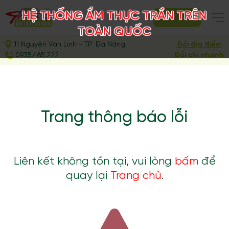
HỆ THỐNG ẨM THỰC TRẦN TRÊN
ĐẶT BÀN
TOÀN QUỐC
11 Nguyễn Văn Linh - TP. Đà Nẵng
Đổi địa điểm
0935.465.222
Đổi chi nhánh
Trang thông báo lỗi
Liên kết không tồn tại, vui lòng
bấm
để
quay lại
Trang chủ
.