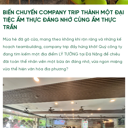
BIẾN CHUYẾN COMPANY TRIP THÀNH MỘT ĐẠI
TIỆC ẨM THỰC ĐÁNG NHỚ CÙNG ẨM THỰC
TRẦN
Mùa hè đã gõ cửa, mang theo không khí rộn ràng và những kế
hoạch teambuilding, company trip đầy hứng khởi! Quý công ty
đang tìm kiếm một địa điểm LÝ TƯỞNG tại Đà Nẵng để chiêu
đãi toàn thể nhân viên một bữa ăn đáng nhớ, vừa ngon miệng
vừa thể hiện văn hóa địa phương?