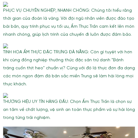
PHỤC VỤ CHUYÊN NGHIỆP, NHANH CHÓNG: Chúng tôi hiểu rằng
thời gian của đoàn là vàng. Với đội ngũ nhân viên được đào tạo
bài bản, quy trình phục vụ tối ưu, Ẩm Thực Trần cam kết lên món
nhanh chóng, giúp lịch trình của chuyến đi luôn được đảm bảo.
TINH HOA ẨM THỰC ĐẶC TRƯNG ĐÀ NẴNG: Còn gì tuyệt vời hơn
khi cùng đồng nghiệp thưởng thức đặc sản trứ danh "Bánh
tráng cuốn thịt heo" chuẩn vị? Cùng với đó là thực đơn đa dạng
các món ngon đậm đà bản sắc miền Trung sẽ làm hài lòng mọi
thực khách.
THƯƠNG HIỆU UY TÍN HÀNG ĐẦU: Chọn Ẩm Thực Trần là chọn sự
an tâm về chất lượng, vệ sinh an toàn thực phẩm và sự hài lòng
trong từng trải nghiệm.