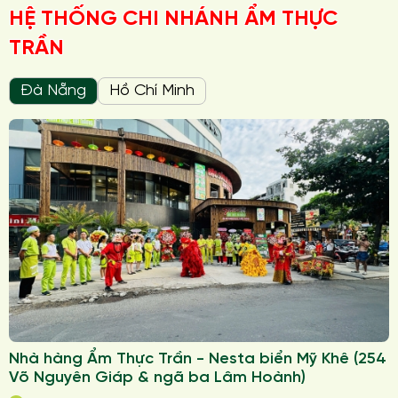
HỆ THỐNG CHI NHÁNH ẨM THỰC
TRẦN
Đà Nẵng
Hồ Chí Minh
Nhà hàng Ẩm Thực Trần - Nesta biển Mỹ Khê (254
Võ Nguyên Giáp & ngã ba Lâm Hoành)