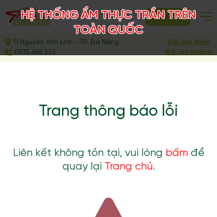
HỆ THỐNG ẨM THỰC TRẦN TRÊN
ĐẶT BÀN
TOÀN QUỐC
11 Nguyễn Văn Linh - TP. Đà Nẵng
Đổi địa điểm
0935.465.222
Đổi chi nhánh
Trang thông báo lỗi
Liên kết không tồn tại, vui lòng
bấm
để
quay lại
Trang chủ
.